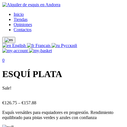
Inicio
Tiendas
Opiniones
Contactos
English
Français
Русский
0
ESQUÍ PLATA
Sale!
€
126.75
–
€
157.88
Esquís versátiles para esquiadores en progresión. Rendimiento
equilibrado para pistas verdes y azules con confianza