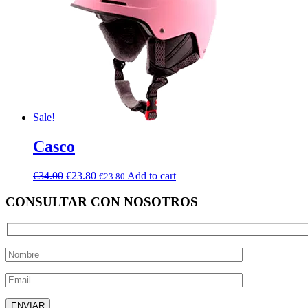
Sale!
Casco
€
34.00
€
23.80
Add to cart
€
23.80
CONSULTAR CON NOSOTROS
Deja este campo vacío.