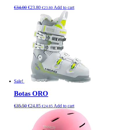
€
34.00
€
23.80
Add to cart
€
23.80
Sale!
Botas ORO
€
35.50
€
24.85
Add to cart
€
24.85