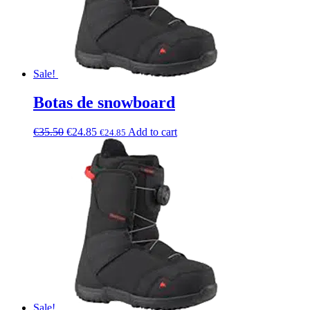
Sale!
Botas de snowboard
€
35.50
€
24.85
Add to cart
€
24.85
Sale!