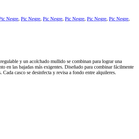
Pic Negre
,
Pic Negre
,
Pic Negre
,
Pic Negre
,
Pic Negre
,
Pic Negre
,
e regulable y un acolchado mullido se combinan para lograr una
ento en las bajadas más exigentes. Diseñado para combinar fácilmente
. Cada casco se desinfecta y revisa a fondo entre alquileres.