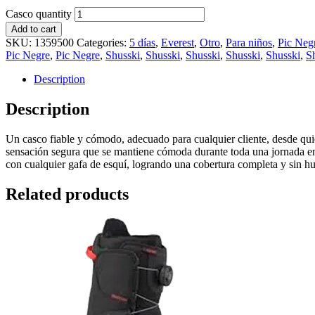
Casco quantity
Add to cart
SKU:
1359500
Categories:
5 días
,
Everest
,
Otro
,
Para niños
,
Pic Neg
Pic Negre
,
Pic Negre
,
Shusski
,
Shusski
,
Shusski
,
Shusski
,
Shusski
,
S
Description
Description
Un casco fiable y cómodo, adecuado para cualquier cliente, desde qui
sensación segura que se mantiene cómoda durante toda una jornada en 
con cualquier gafa de esquí, logrando una cobertura completa y sin hue
Related products