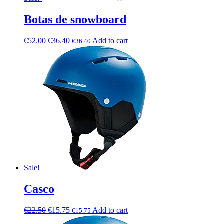
Botas de snowboard
€
52.00
€
36.40
Add to cart
€
36.40
Sale!
Casco
€
22.50
€
15.75
Add to cart
€
15.75