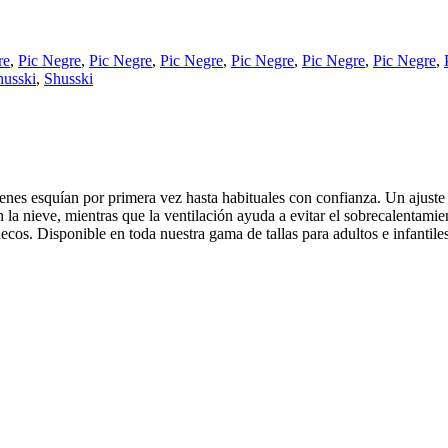
re
,
Pic Negre
,
Pic Negre
,
Pic Negre
,
Pic Negre
,
Pic Negre
,
Pic Negre
,
husski
,
Shusski
enes esquían por primera vez hasta habituales con confianza. Un ajust
la nieve, mientras que la ventilación ayuda a evitar el sobrecalentami
cos. Disponible en toda nuestra gama de tallas para adultos e infantiles