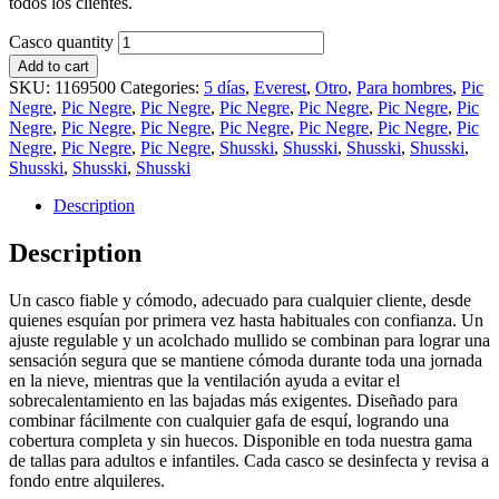
todos los clientes.
Casco quantity
Add to cart
SKU:
1169500
Categories:
5 días
,
Everest
,
Otro
,
Para hombres
,
Pic
Negre
,
Pic Negre
,
Pic Negre
,
Pic Negre
,
Pic Negre
,
Pic Negre
,
Pic
Negre
,
Pic Negre
,
Pic Negre
,
Pic Negre
,
Pic Negre
,
Pic Negre
,
Pic
Negre
,
Pic Negre
,
Pic Negre
,
Shusski
,
Shusski
,
Shusski
,
Shusski
,
Shusski
,
Shusski
,
Shusski
Description
Description
Un casco fiable y cómodo, adecuado para cualquier cliente, desde
quienes esquían por primera vez hasta habituales con confianza. Un
ajuste regulable y un acolchado mullido se combinan para lograr una
sensación segura que se mantiene cómoda durante toda una jornada
en la nieve, mientras que la ventilación ayuda a evitar el
sobrecalentamiento en las bajadas más exigentes. Diseñado para
combinar fácilmente con cualquier gafa de esquí, logrando una
cobertura completa y sin huecos. Disponible en toda nuestra gama
de tallas para adultos e infantiles. Cada casco se desinfecta y revisa a
fondo entre alquileres.