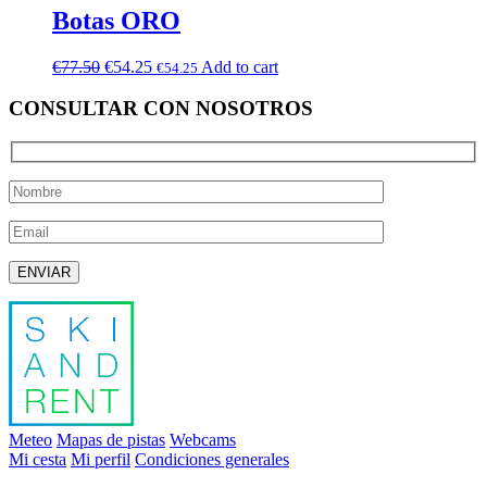
Botas ORO
€
77.50
€
54.25
Add to cart
€
54.25
CONSULTAR CON NOSOTROS
Deja este campo vacío.
Meteo
Mapas de pistas
Webcams
Mi cesta
Mi perfil
Condiciones generales