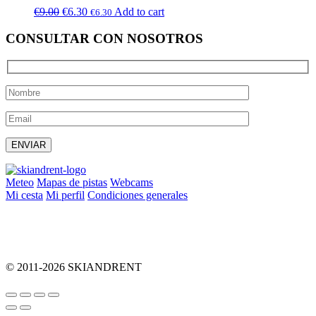
€
9.00
€
6.30
Add to cart
€
6.30
CONSULTAR CON NOSOTROS
Deja este campo vacío.
Meteo
Mapas de pistas
Webcams
Mi cesta
Mi perfil
Condiciones generales
info@skiandrent.com
00 376 866 031
© 2011-2026 SKIANDRENT