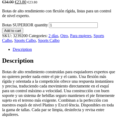
€
34.00
€
23.80
€
23.80
Botas de alto rendimiento con flexión rígida, listas para un control
de nivel experto.
Botas SUPERIOR quantity
Add to cart
SKU:
3239200
Categories:
2 días
,
Otro
,
Para mujeres
,
Sports
Calbo
,
Sports Calbo
,
Sports Calbo
Description
Description
Botas de alto rendimiento construidas para esquiadores expertos que
no quieren perder nada entre el pie y el canto. Una flexión más
rígida y orientada a la competición ofrece una respuesta instantánea
y precisa, traduciendo cada movimiento directamente en el esquí
para un control máximo a velocidad. Una construcción con buen
soporte y un sistema de hebillas seguro mantienen el pie firmemente
sujeto en el terreno más exigente. Combinan a la perfección con
nuestros esquís de nivel Platino y Excel·lència. Disponibles en toda
la gama de tallas. Cada par se limpia, desinfecta y revisa entre
alquileres.