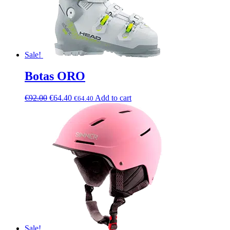
Sale!
Botas ORO
€
92.00
€
64.40
Add to cart
€
64.40
Sale!