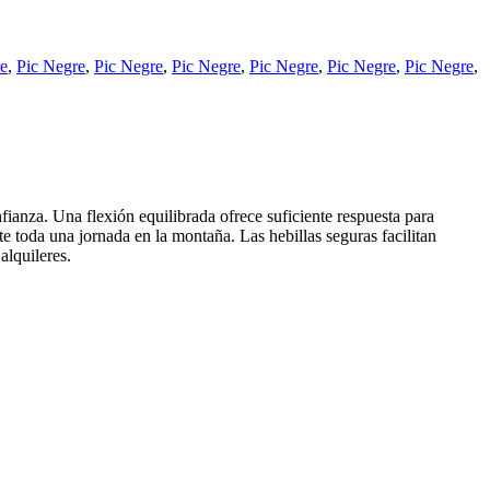
e
,
Pic Negre
,
Pic Negre
,
Pic Negre
,
Pic Negre
,
Pic Negre
,
Pic Negre
,
ianza. Una flexión equilibrada ofrece suficiente respuesta para
e toda una jornada en la montaña. Las hebillas seguras facilitan
alquileres.