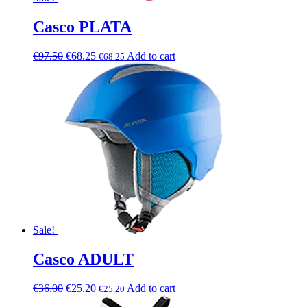
Casco PLATA
€
97.50
€
68.25
Add to cart
€
68.25
Sale!
Casco ADULT
€
36.00
€
25.20
Add to cart
€
25.20