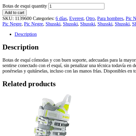
Botas de esqui quantity
Add to cart
SKU:
1139600
Categories:
6 días
,
Everest
,
Otro
,
Para hombres
,
Pic 
Pic Negre
,
Pic Negre
,
Shusski
,
Shusski
,
Shusski
,
Shusski
,
Shusski
,
S
Description
Description
Botas de esquí cómodas y con buen soporte, adecuadas para la mayoría 
sentirse conectado con el esquí, sin penalizar una técnica todavía en 
ponérselas y quitárselas, incluso con las manos frías. Disponibles en to
Related products