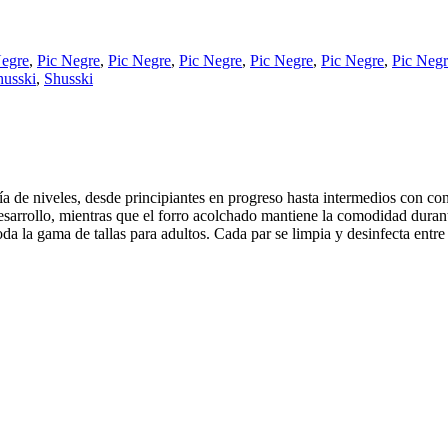
Negre
,
Pic Negre
,
Pic Negre
,
Pic Negre
,
Pic Negre
,
Pic Negre
,
Pic Negr
husski
,
Shusski
de niveles, desde principiantes en progreso hasta intermedios con conf
desarrollo, mientras que el forro acolchado mantiene la comodidad durant
da la gama de tallas para adultos. Cada par se limpia y desinfecta entre 