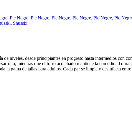
egre
,
Pic Negre
,
Pic Negre
,
Pic Negre
,
Pic Negre
,
Pic Negre
,
Pic Negr
husski
,
Shusski
de niveles, desde principiantes en progreso hasta intermedios con conf
desarrollo, mientras que el forro acolchado mantiene la comodidad durant
da la gama de tallas para adultos. Cada par se limpia y desinfecta entre 