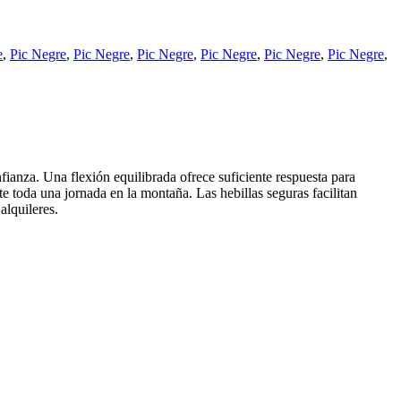
e
,
Pic Negre
,
Pic Negre
,
Pic Negre
,
Pic Negre
,
Pic Negre
,
Pic Negre
,
ianza. Una flexión equilibrada ofrece suficiente respuesta para
e toda una jornada en la montaña. Las hebillas seguras facilitan
alquileres.