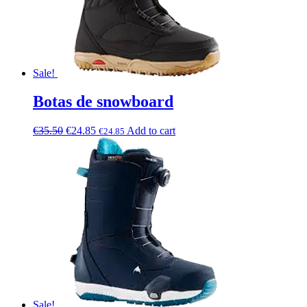
Sale!
Botas de snowboard
€
35.50
€
24.85
Add to cart
€
24.85
Sale!