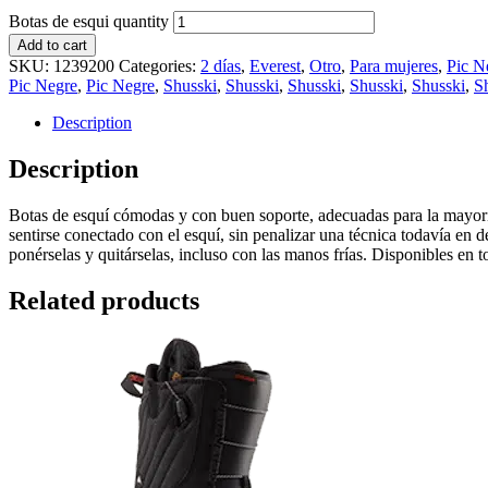
Botas de esqui quantity
Add to cart
SKU:
1239200
Categories:
2 días
,
Everest
,
Otro
,
Para mujeres
,
Pic N
Pic Negre
,
Pic Negre
,
Shusski
,
Shusski
,
Shusski
,
Shusski
,
Shusski
,
S
Description
Description
Botas de esquí cómodas y con buen soporte, adecuadas para la mayoría 
sentirse conectado con el esquí, sin penalizar una técnica todavía en 
ponérselas y quitárselas, incluso con las manos frías. Disponibles en to
Related products